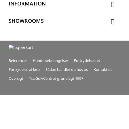
INFORMATION

SHOWROOMS

Referencer
Handelsebetingelser
Fortrydelsesret
Fortrydelse af køb
Sådan handler du hos os
Kontakt os
Oversigt
TræGulvCentret grundlagt 1997