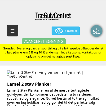
sho
Skift
☰
0
navigation
AVANCERET SØGNING
Grundet råvare- og olietransporttillæg på alle trægulve pålægges der et
tillæg på mellem 5 % og 10 % af den samlede købspris. Kontakt os for
oplysning om det nøjagtige pristillæg.
Lamel 2 stav Planker
Lamel 2 Stav Planker er en af de mest eftertragtede
gulvtyper, der kombinerer det bedste fra to verdener:
robusthed og elegance. Gulvet består af to trælag, hvilket
giver en høj holdbarhed og gør det til det perfekte valg