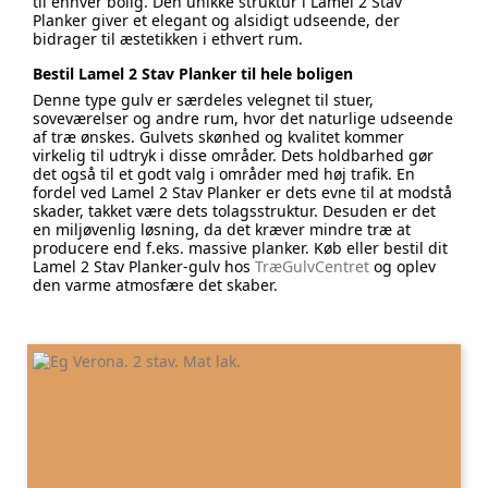
til enhver bolig. Den unikke struktur i Lamel 2 Stav
Planker giver et elegant og alsidigt udseende, der
bidrager til æstetikken i ethvert rum.
Bestil Lamel 2 Stav Planker til hele boligen
Denne type gulv er særdeles velegnet til stuer,
soveværelser og andre rum, hvor det naturlige udseende
af træ ønskes. Gulvets skønhed og kvalitet kommer
virkelig til udtryk i disse områder. Dets holdbarhed gør
det også til et godt valg i områder med høj trafik. En
fordel ved Lamel 2 Stav Planker er dets evne til at modstå
skader, takket være dets tolagsstruktur. Desuden er det
en miljøvenlig løsning, da det kræver mindre træ at
producere end f.eks. massive planker. Køb eller bestil dit
Lamel 2 Stav Planker-gulv hos
TræGulvCentret
og oplev
den varme atmosfære det skaber.