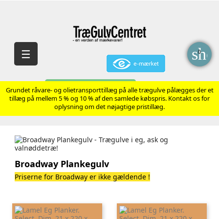
sho
Skift
☰
0
navigation
AVANCERET SØGNING
Grundet råvare- og olietransporttillæg på alle trægulve pålægges der et
tillæg på mellem 5 % og 10 % af den samlede købspris. Kontakt os for
oplysning om det nøjagtige pristillæg.
Broadway Plankegulv
Priserne for Broadway er ikke gældende !