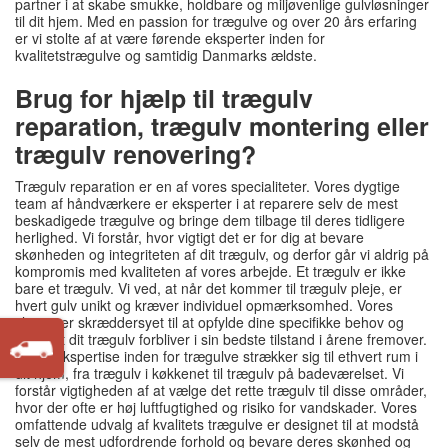
partner i at skabe smukke, holdbare og miljøvenlige gulvløsninger
til dit hjem. Med en passion for trægulve og over 20 års erfaring
er vi stolte af at være førende eksperter inden for
kvalitetstrægulve og samtidig Danmarks ældste.
Brug for hjælp til trægulv
reparation, trægulv montering eller
trægulv renovering?
Trægulv reparation er en af vores specialiteter. Vores dygtige
team af håndværkere er eksperter i at reparere selv de mest
beskadigede trægulve og bringe dem tilbage til deres tidligere
herlighed. Vi forstår, hvor vigtigt det er for dig at bevare
skønheden og integriteten af dit trægulv, og derfor går vi aldrig på
kompromis med kvaliteten af vores arbejde. Et trægulv er ikke
bare et trægulv. Vi ved, at når det kommer til trægulv pleje, er
hvert gulv unikt og kræver individuel opmærksomhed. Vores
tilgang er skræddersyet til at opfylde dine specifikke behov og
sikre, at dit trægulv forbliver i sin bedste tilstand i årene fremover.
Vores ekspertise inden for trægulve strækker sig til ethvert rum i
dit hjem, fra trægulv i køkkenet til trægulv på badeværelset. Vi
forstår vigtigheden af at vælge det rette trægulv til disse områder,
hvor der ofte er høj luftfugtighed og risiko for vandskader. Vores
omfattende udvalg af kvalitets trægulve er designet til at modstå
selv de mest udfordrende forhold og bevare deres skønhed og