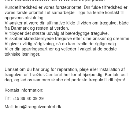
Kundetilfredshed er vores førsteprioritet. Din fulde tilfredshed er
vores første prioritet i et samarbejde - lige fra første kontakt til
opgavens afslutning.
Vi ønsker at være din ultimative kilde til viden om trægulve, både
fra Danmark og resten af verden.
Vi tilbyder det største udvalg af bæredygtige trægulve.
Vi skaber skræddersyede trægulve efter dine ønsker og drømme.
Vi giver uvildig rådgivning, så du kan træffe de rigtige valg.
Vi er din sparringspartner og vejleder i valget af de bedste
tekniske løsninger.
Uanset om du har brug for reparation, pleje eller installation af
trægulve, er
TræGulvCenteret
her for at hjælpe dig. Kontakt os i
dag, og lad os sammen skabe det perfekte trægulv til dit hjem!
Kontakt information:
Tlf: +45 39 40 09 29
Mail: info@traegulvcentret.dk