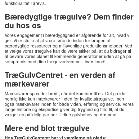
funktionalitet i årevis.
Bæredygtige trægulve? Dem finder
du hos os
Vores engagement i bæredygtighed er afgørende for alt, hvad vi
gør. Vi er stolte af at være førende inden for brugen af
bæredygtige ressourcer og miljøvenlige produktionsmetoder. Ved
at vælge vores trægulve kan du være sikker på, at du bidrager til
at bevare vores planet til kommende generationer uden at gå på
kompromis med dine trægulvedrømme - tværtimod!
TræGulvCentret - en verden af
mærkevarer
Mærkevarer spænder bredt, når det kommer til os. Det gælder
nemlig ikke kun mærkevarer inden for kvalitetstrægulve, men
også mærkevarer inden for både viden, erfaring og service. Vores
lange historie og ekspertise giver dig tryghed og tillid til, at du
vælger en pålidelig partner til dine gulvbehov og drømme.
Mere end blot trægulve
Hos TræGulvCenteret har vi værdierne på plads: