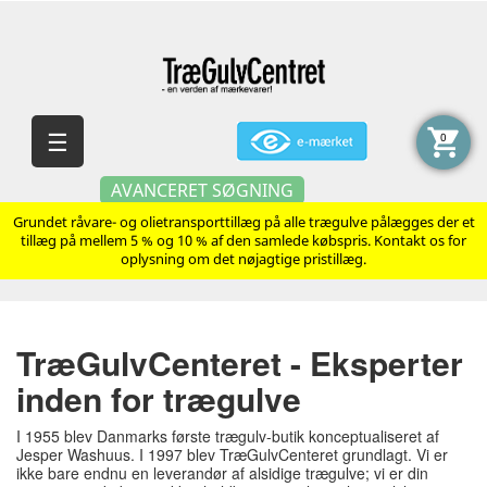
shopping_cart
Skift
☰
0
navigation
AVANCERET SØGNING
Grundet råvare- og olietransporttillæg på alle trægulve pålægges der et
tillæg på mellem 5 % og 10 % af den samlede købspris. Kontakt os for
oplysning om det nøjagtige pristillæg.
TræGulvCenteret - Eksperter
inden for trægulve
I 1955 blev Danmarks første trægulv-butik konceptualiseret af
Jesper Washuus. I 1997 blev TræGulvCenteret grundlagt. Vi er
ikke bare endnu en leverandør af alsidige trægulve; vi er din