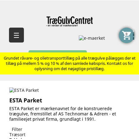
shopping_cart
Skift
☰
0
navigation
AVANCERET SØGNING
Grundet råvare- og olietransporttillæg på alle trægulve pålægges der et
tillæg på mellem 5 % og 10 % af den samlede købspris. Kontakt os for
oplysning om det nøjagtige pristillæg.
ESTA Parket
ESTA Parket er mærkenavnet for de konstruerede
trægulve, fremstillet af AS Technomar & Adrem - et
familieejet privat firma, grundlagt i 1991.
Filter
Træsort