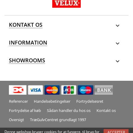
KONTAKT OS

INFORMATION

SHOWROOMS

Referencer
Handelsebetingelser
Fortrydelsesret
Fortrydelse af køb
Sådan handler du hos os
Kontakt os
Oversigt
TræGulvCentret grundlagt 1997
Denne webshop bruger cookies for at fungere, til brug for
ACCEPTER