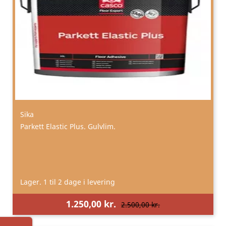
Sika
Parkett Elastic Plus. Gulvlim.
Lager. 1 til 2 dage i levering
1.250,00 kr.
2.500,00 kr.