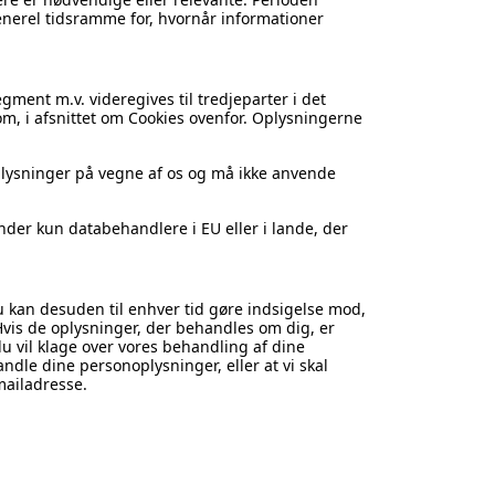
enerel tidsramme for, hvornår informationer
ment m.v. videregives til tredjeparter i det
 om, i afsnittet om Cookies ovenfor. Oplysningerne
plysninger på vegne af os og må ikke anvende
nder kun databehandlere i EU eller i lande, der
 Du kan desuden til enhver tid gøre indsigelse mod,
Hvis de oplysninger, der behandles om dig, er
 du vil klage over vores behandling af dine
ndle dine personoplysninger, eller at vi skal
ailadresse.