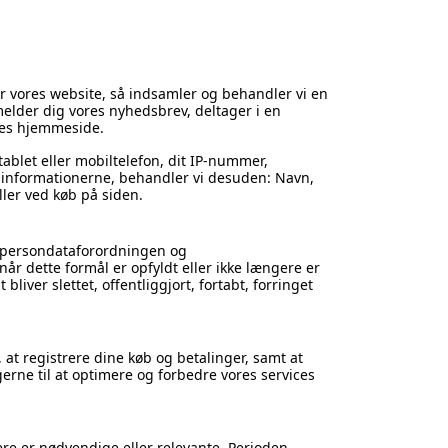
er vores website, så indsamler og behandler vi en
melder dig vores nyhedsbrev, deltager i en
ores hjemmeside.
ablet eller mobiltelefon, dit IP-nummer,
er informationerne, behandler vi desuden: Navn,
ller ved køb på siden.
r persondataforordningen og
 når dette formål er opfyldt eller ikke længere er
liver slettet, offentliggjort, fortabt, forringet
 at registrere dine køb og betalinger, samt at
rne til at optimere og forbedre vores services
gere er nødvendige eller relevante. Perioden