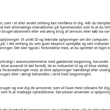
r, som i et eller andet omfang kan henføres til dig. Når du benytt
ved helt almindelige interaktioner på hjemmesiden som fx at du til
 bruger/abonnent eller ved øvrig brug af services eller køb via v
plysninger: Et unikt ID og tekniske oplysninger om din computer, t
r på. I det omfang du selv giver eksplicit samtykke og selv indtast
inger. Det sker typisk i forbindelse med, at du opretter et login e
 fortroligt i overensstemmelse med gældende lovgivning, herunde
live anvendt til det formål, de er indsamlet til og vil blive slettet,
e foranstaltninger mod, at dine oplysninger hændeligt eller ulovligt b
ges eller i øvrigt behandles i strid med lovgivningen.
bruger og vise dig de annoncer, som vil have mest relevans for dig,
, som fx at modtage nyhedsbreve. Derudover anvender vi oplysninge
lladt i henhold til lovgivningen, og vi sletter dem, når de ikke læn