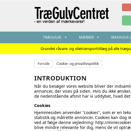
TRÆGULVE
MÆRKER
WASHUUS G
Grundet råvare- og olietransporttillæg på alle træg
Forside
Cookie- og privatlivspolitik
INTRODUKTION
Når du besøger vores website bliver der indsamle
annoncer, der vises på siden. Hvis du ikke ønsker
de nedenstående afsnit har vi uddybet, hvad det 
Cookies
Hjemmesiden anvender "cookies", som er en tekst
statistik og målrette annoncer. Cookies kan dog ik
ved at følge denne vejledning: http://minecookies
blive mindre relevante for dig, mens de vil optr