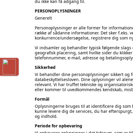
du ikke kan få adgang til.
PERSONOPLYSNINGER
Generelt
Personoplysninger er alle former for informatione
række af sådanne informationer. Det sker f.eks. 
konkurrence/undersøgelse, registrere dig som ny
Vi indsamler og behandler typisk følgende slags o
geografisk placering, samt hvilke sider du klikke
telefonnummer, e-mail, adresse og betalingsoplysn
Sikkerhed
Vi behandler dine personoplysninger sikkert og
databeskyttelsesloven. Dine oplysninger vil alene b
relevant. Vi har truffet tekniske og organisatorisk
eller kommer til uvedkommendes kendskab, misbru
Formål
Oplysningerne bruges til at identificere dig som 
kunne levere dig de services, du har efterspurgt
og indhold.
Periode for opbevaring
Vi opbevarer oplysninger i det tidsrum, som er ti