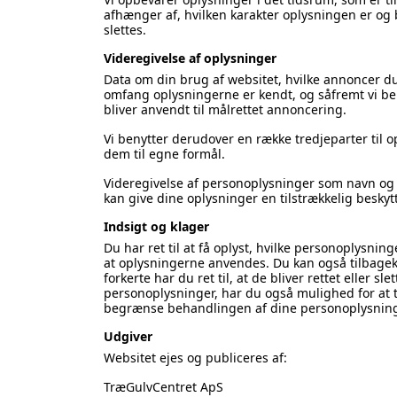
afhænger af, hvilken karakter oplysningen er og 
slettes.
Videregivelse af oplysninger
Data om din brug af websitet, hvilke annoncer du 
omfang oplysningerne er kendt, og såfremt vi beny
bliver anvendt til målrettet annoncering.
Vi benytter derudover en række tredjeparter til
dem til egne formål.
Videregivelse af personoplysninger som navn og e-
kan give dine oplysninger en tilstrækkelig beskytt
Indsigt og klager
Du har ret til at få oplyst, hvilke personoplysnin
at oplysningerne anvendes. Du kan også tilbageka
forkerte har du ret til, at de bliver rettet eller 
personoplysninger, har du også mulighed for at ta
begrænse behandlingen af dine personoplysning
Udgiver
Websitet ejes og publiceres af:
TræGulvCentret ApS