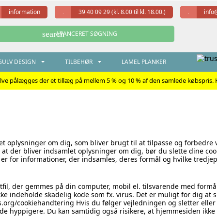
information
39 40 09 29
(kl. 8.00 til kl. 18.00.)
info
search
AVANCERET SØGNING
ULV DESIGN
TILBEHØR
LAMEL PLANKER
ulve pålægges der et tillæg på mellem 5 % og 10 % af den samlede købspris. K
t oplysninger om dig, som bliver brugt til at tilpasse og forbedre 
, at der bliver indsamlet oplysninger om dig, bør du slette dine c
er for informationer, der indsamles, deres formål og hvilke tredjep
fil, der gemmes på din computer, mobil el. tilsvarende med formål
ke indeholde skadelig kode som fx. virus. Det er muligt for dig at s
.org/cookiehandtering Hvis du følger vejledningen og sletter eller
æde hyppigere. Du kan samtidig også risikere, at hjemmesiden ikke