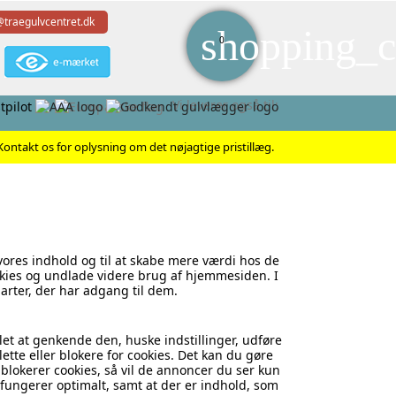
@traegulvcentret.dk
shopping_c
0
Vi leverer også til:
ontakt os for oplysning om det nøjagtige pristillæg.
vores indhold og til at skabe mere værdi hos de
ookies og undlade videre brug af hjemmesiden. I
arter, der har adgang til dem.
et at genkende den, huske indstillinger, udføre
lette eller blokere for cookies. Det kan du gøre
 blokerer cookies, så vil de annoncer du ser kun
 fungerer optimalt, samt at der er indhold, som