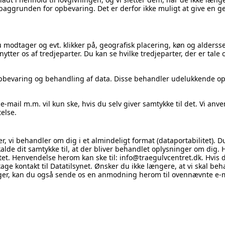
baggrunden for opbevaring. Det er derfor ikke muligt at give en g
modtager og evt. klikker på, geografisk placering, køn og aldersseg
tter os af tredjeparter. Du kan se hvilke tredjeparter, der er tale
 opbevaring og behandling af data. Disse behandler udelukkende o
mail m.m. vil kun ske, hvis du selv giver samtykke til det. Vi anve
else.
ger, vi behandler om dig i et almindeligt format (dataportabilitet).
lde dit samtykke til, at der bliver behandlet oplysninger om dig. 
slettet. Henvendelse herom kan ske til: info@traegulvcentret.dk. Hvis
ge kontakt til Datatilsynet. Ønsker du ikke længere, at vi skal beha
er, kan du også sende os en anmodning herom til ovennævnte e-m