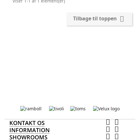
Viser 1-1 af 1 element(er)

Tilbage til toppen


KONTAKT OS


INFORMATION


SHOWROOMS