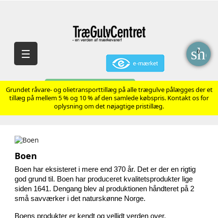
sho
Skift
☰
0
navigation
AVANCERET SØGNING
Grundet råvare- og olietransporttillæg på alle trægulve pålægges der et
tillæg på mellem 5 % og 10 % af den samlede købspris. Kontakt os for
oplysning om det nøjagtige pristillæg.
Boen
Boen har eksisteret i mere end 370 år. Det er der en rigtig 
god grund til. Boen har produceret kvalitetsprodukter lige 
siden 1641. Dengang blev al produktionen håndteret på 2 
små savværker i det naturskønne Norge.
Boens produkter er kendt og vellidt verden over. 