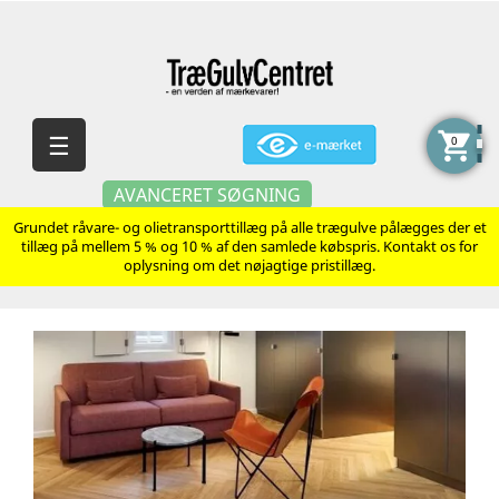
shopping_cart
Skift
☰
0
navigation
AVANCERET SØGNING
Grundet råvare- og olietransporttillæg på alle trægulve pålægges der et
tillæg på mellem 5 % og 10 % af den samlede købspris. Kontakt os for
oplysning om det nøjagtige pristillæg.