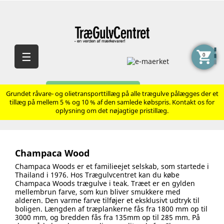
shopping_cart
Skift
☰
0
navigation
AVANCERET SØGNING
Grundet råvare- og olietransporttillæg på alle trægulve pålægges der et
tillæg på mellem 5 % og 10 % af den samlede købspris. Kontakt os for
oplysning om det nøjagtige pristillæg.
Champaca Wood
Champaca Woods er et familieejet selskab, som startede i
Thailand i 1976. Hos Trægulvcentret kan du købe
Champaca Woods trægulve i teak. Træet er en gylden
mellembrun farve, som kun bliver smukkere med
alderen. Den varme farve tilføjer et eksklusivt udtryk til
boligen. Længden af træplankerne fås fra 1800 mm op til
3000 mm, og bredden fås fra 135mm op til 285 mm. På