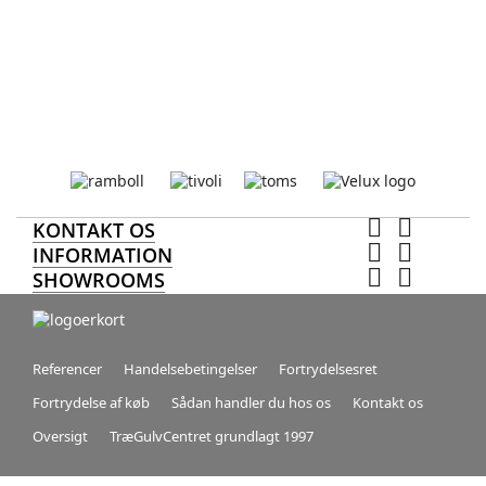


KONTAKT OS


INFORMATION


SHOWROOMS
Referencer
Handelsebetingelser
Fortrydelsesret
Fortrydelse af køb
Sådan handler du hos os
Kontakt os
Oversigt
TræGulvCentret grundlagt 1997