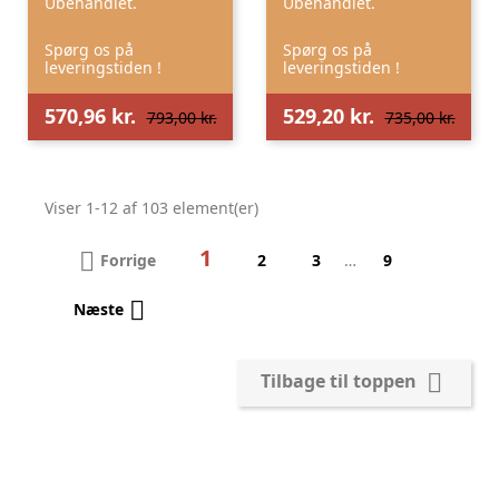
Ubehandlet.
Ubehandlet.
Spørg os på
Spørg os på
leveringstiden !
leveringstiden !
570,96 kr.
529,20 kr.
793,00 kr.
735,00 kr.
Viser 1-12 af 103 element(er)
1

Forrige
2
3
…
9

Næste

Tilbage til toppen