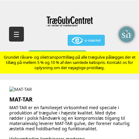
sho
Skift
☰
0
navigation
AVANCERET SØGNING
Grundet råvare- og olietransporttillæg på alle trægulve pålægges der et
tillæg på mellem 5 % og 10 % af den samlede købspris. Kontakt os for
oplysning om det nøjagtige pristillæg.
MAT-TAR
MAT-TAR er en familieejet virksomhed med speciale i
produktion af trægulve i højeste kvalitet. Med dybe
rødder i polsk håndværk og en kompromisløs tilgang til
materialevalg leverer MAT-TAR gulve, der forener naturlig
æstetik med holdbarhed og funktionalitet.
Virksomheden kombinerer moderne