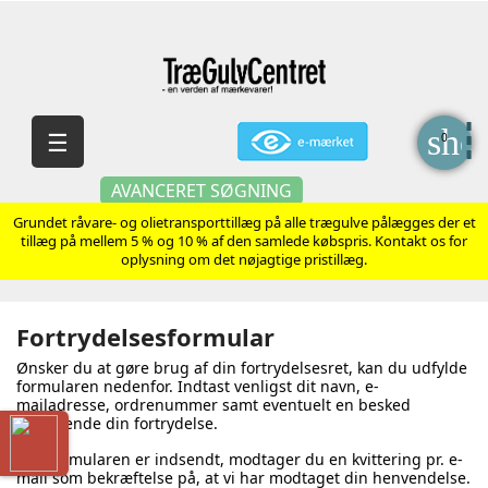
sho
Skift
☰
0
navigation
AVANCERET SØGNING
Grundet råvare- og olietransporttillæg på alle trægulve pålægges der et
tillæg på mellem 5 % og 10 % af den samlede købspris. Kontakt os for
oplysning om det nøjagtige pristillæg.
Fortrydelsesformular
Ønsker du at gøre brug af din fortrydelsesret, kan du udfylde
formularen nedenfor. Indtast venligst dit navn, e-
mailadresse, ordrenummer samt eventuelt en besked
vedrørende din fortrydelse.
Når formularen er indsendt, modtager du en kvittering pr. e-
mail som bekræftelse på, at vi har modtaget din henvendelse.