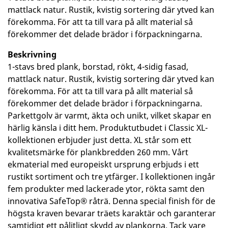
mattlack natur. Rustik, kvistig sortering där ytved kan
förekomma. För att ta till vara på allt material så
förekommer det delade brädor i förpackningarna.
Beskrivning
1-stavs bred plank, borstad, rökt, 4-sidig fasad,
mattlack natur. Rustik, kvistig sortering där ytved kan
förekomma. För att ta till vara på allt material så
förekommer det delade brädor i förpackningarna.
Parkettgolv är varmt, äkta och unikt, vilket skapar en
härlig känsla i ditt hem. Produktutbudet i Classic XL-
kollektionen erbjuder just detta. XL står som ett
kvalitetsmärke för plankbredden 260 mm. Vårt
ekmaterial med europeiskt ursprung erbjuds i ett
rustikt sortiment och tre ytfärger. I kollektionen ingår
fem produkter med lackerade ytor, rökta samt den
innovativa SafeTop® råträ. Denna special finish för de
högsta kraven bevarar träets karaktär och garanterar
samtidigt ett pålitligt skydd av plankorna. Tack vare