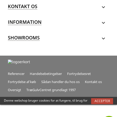
KONTAKT OS

INFORMATION

SHOWROOMS

Referencer
Handelsebetingelser
Fortrydelsesret
Fortrydelse af køb
Sådan handler du hos os
Kontakt os
Oversigt
TræGulvCentret grundlagt 1997
Denne webshop bruger cookies for at fungere, til brug for
ACCEPTER
trafikmåling, optimering af sidens indhold og forbedre
brugeroplevelsen. Ved at acceptere giver du samtykke til
alle disse formål
Mere information
Tilpas cookies