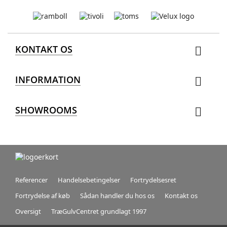
KONTAKT OS

INFORMATION

SHOWROOMS

Referencer
Handelsebetingelser
Fortrydelsesret
Fortrydelse af køb
Sådan handler du hos os
Kontakt os
Oversigt
TræGulvCentret grundlagt 1997