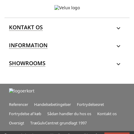
KONTAKT OS

INFORMATION

SHOWROOMS

Referencer
Handelsebetingelser
Fortrydelsesret
Fortrydelse af køb
Sådan handler du hos os
Kontakt os
Oversigt
TræGulvCentret grundlagt 1997