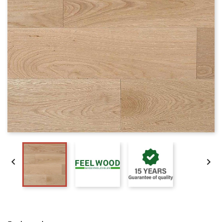


Massiv Eg Select Planker - Dim. 21 x 168 x 1303 mm. 
Naturolie.