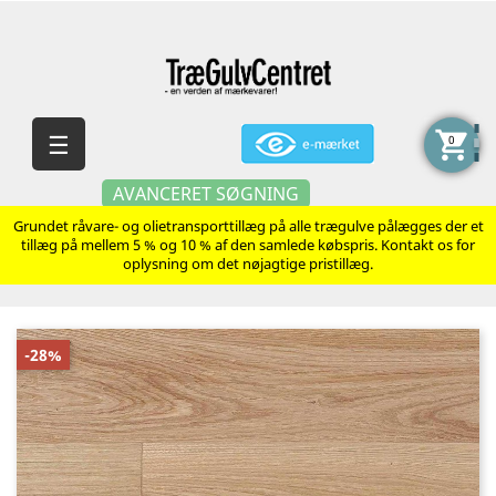
shopping_cart
Skift
☰
0
navigation
AVANCERET SØGNING
Grundet råvare- og olietransporttillæg på alle trægulve pålægges der et
tillæg på mellem 5 % og 10 % af den samlede købspris. Kontakt os for
oplysning om det nøjagtige pristillæg.
-28%