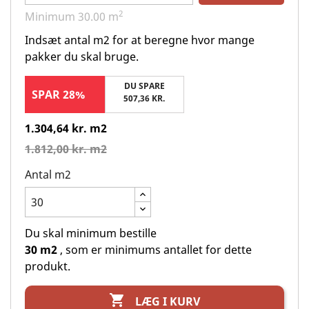
2
Minimum
30.00
m
Indsæt antal m2 for at beregne hvor mange
pakker du skal bruge.
DU SPARE
SPAR 28%
507,36 KR.
1.304,64 kr. m2
1.812,00 kr. m2
Antal m2
Du skal minimum bestille
30 m2
, som er minimums antallet for dette
produkt.

LÆG I KURV