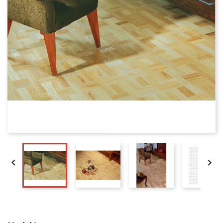


Lamel Ask Fletparket. Luzern. Select. Dim. 22 x 177 x 3012 
mm. Natur matlak.