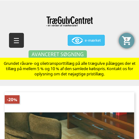
shopping_cart
Skift
☰
0
navigation
AVANCERET SØGNING
Grundet råvare- og olietransporttillæg på alle trægulve pålægges der et
tillæg på mellem 5 % og 10 % af den samlede købspris. Kontakt os for
oplysning om det nøjagtige pristillæg.
-20%