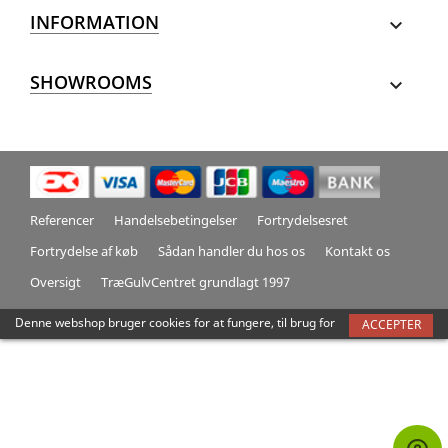
INFORMATION

SHOWROOMS

Referencer
Handelsebetingelser
Fortrydelsesret
Fortrydelse af køb
Sådan handler du hos os
Kontakt os
Oversigt
TræGulvCentret grundlagt 1997
Denne webshop bruger cookies for at fungere, til brug for
ACCEPTER
trafikmåling, optimering af sidens indhold og forbedre
brugeroplevelsen. Ved at acceptere giver du samtykke til
alle disse formål
Mere information
Tilpas cookies