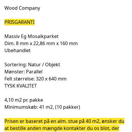
Wood Company
PRISGARANTI
Massiv Eg Mosaikparket
Dim. 8 mm x 22,86 mm x 160 mm
Ubehandlet
Sortering: Natur / Objekt
Mønster: Parallel
Felt størrelse: 320 x 640 mm
TYSK KVALITET
4,10 m2 pr. pakke
Minimumskøb: 41 m2, (10 pakker)
Prisen er baseret på en alm. stue på 40 m2, ønsker du
at bestille anden mængde kontakter du os blot, der