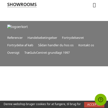
SHOWROOMS

Referencer
Handelsebetingelser
Fortrydelsesret
Fortrydelse af køb
Sådan handler du hos os
Kontakt os
Oversigt
TræGulvCentret grundlagt 1997
Denne webshop bruger cookies for at fungere, til brug for
ACCEPTER