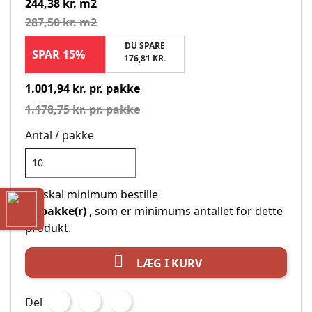
244,38 kr. m2
287,50 kr. m2
DU SPARE
SPAR 15%
176,81 KR.
1.001,94 kr. pr. pakke
1.178,75 kr. pr. pakke
Antal / pakke
Du skal minimum bestille
10 pakke(r)
, som er minimums antallet for dette
produkt.

LÆG I KURV
Del