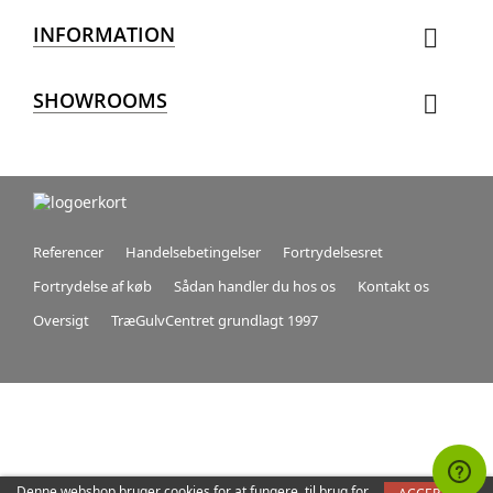
INFORMATION

SHOWROOMS

Referencer
Handelsebetingelser
Fortrydelsesret
Fortrydelse af køb
Sådan handler du hos os
Kontakt os
Oversigt
TræGulvCentret grundlagt 1997
Denne webshop bruger cookies for at fungere, til brug for