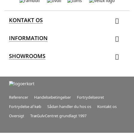
KONTAKT OS

INFORMATION

SHOWROOMS

Referencer
Handelsebetingelser
Fortrydelsesret
Fortrydelse af køb
Sådan handler du hos os
Kontakt os
Oversigt
TræGulvCentret grundlagt 1997