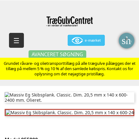
sho
Skift
☰
0
navigation
AVANCERET SØGNING
Grundet råvare- og olietransporttillæg på alle trægulve pålægges der et
tillæg på mellem 5 % og 10 % af den samlede købspris. Kontakt os for
oplysning om det nøjagtige pristillæg.
Massiv Eg Skibsplank. Classic. Dim. 20,5 mm x 140 x 600-
2400 mm. Olieret.