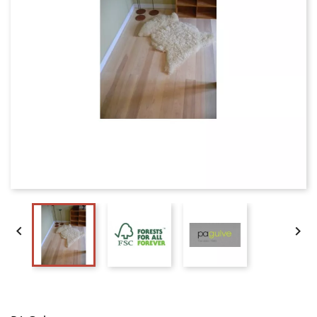


Dansk Ask Planker. Massiv. Natur. Dim. 22 x 210 mm. 
Ubehandlet.