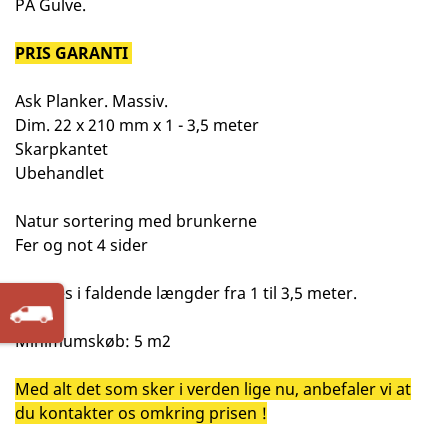
PA Gulve.
PRIS GARANTI
Ask Planker. Massiv.
Dim. 22 x 210 mm x 1 - 3,5 meter
Skarpkantet
Ubehandlet
Natur sortering med brunkerne
Fer og not 4 sider
Leveres i faldende længder fra 1 til 3,5 meter.
Minimumskøb: 5 m2
Med alt det som sker i verden lige nu, anbefaler vi at
du kontakter os omkring prisen !