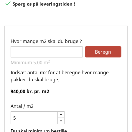

Spørg os på leveringstiden !
Hvor mange m2 skal du bruge ?
Beregn
2
Minimum
5.00
m
Indsæt antal m2 for at beregne hvor mange
pakker du skal bruge.
940,00 kr. pr. m2
Antal / m2
Du skal minimum bestille