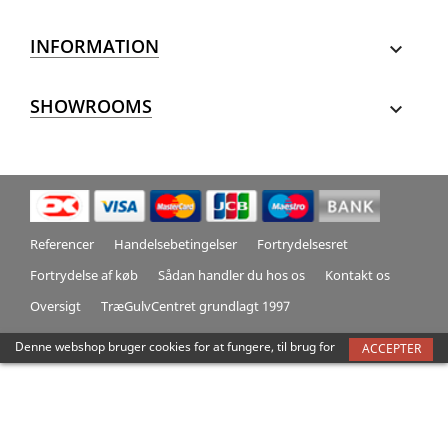
INFORMATION

SHOWROOMS

Referencer
Handelsebetingelser
Fortrydelsesret
Fortrydelse af køb
Sådan handler du hos os
Kontakt os
Oversigt
TræGulvCentret grundlagt 1997
Denne webshop bruger cookies for at fungere, til brug for
ACCEPTER
trafikmåling, optimering af sidens indhold og forbedre
brugeroplevelsen. Ved at acceptere giver du samtykke til
alle disse formål
Mere information
Tilpas cookies