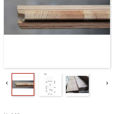


Lamel Eg Fletparket. Zug. Select. Dim. 22 x 200 x 3616 mm. 
Ubehandlet.