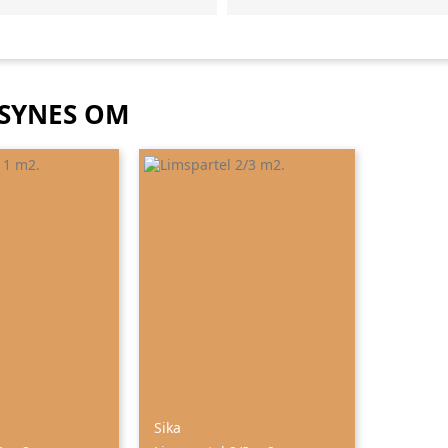
 SYNES OM
Sika