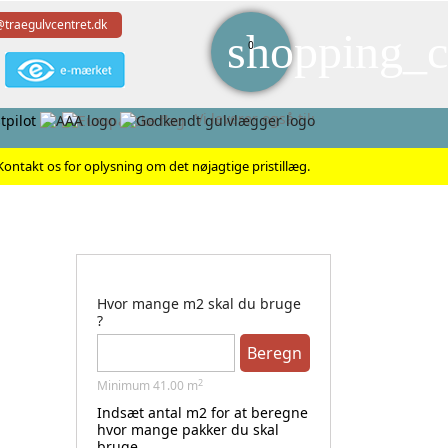
@traegulvcentret.dk
shopping_c
0
Vi leverer også til:
ontakt os for oplysning om det nøjagtige pristillæg.
. Dim. 8 mm. Ubehandlet.
Hvor mange m2 skal du bruge
?
Beregn
2
Minimum
41.00
m
Indsæt antal m2 for at beregne
hvor mange pakker du skal
bruge.