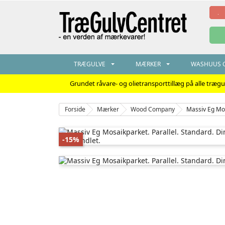
TRÆGULVE
MÆRKER
WASHUUS G
Grundet råvare- og olietransporttillæg på alle træg
Forside
Mærker
Wood Company
Massiv Eg Mos
-15%