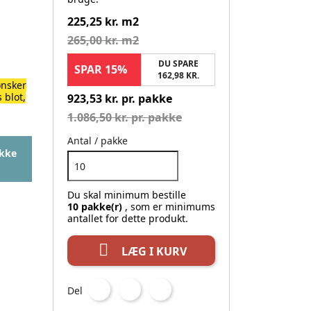
225,25 kr. m2
265,00 kr. m2
DU SPARE
SPAR 15%
162,98 KR.
ønsker
 blot,
923,53 kr. pr. pakke
1.086,50 kr. pr. pakke
Antal / pakke
ikke
Du skal minimum bestille
10 pakke(r)
, som er minimums
antallet for dette produkt.

LÆG I KURV
Del