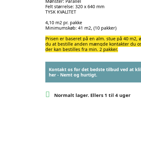
Mønster: Parallel
Felt størrelse: 320 x 640 mm
TYSK KVALITET
4,10 m2 pr. pakke
Minimumskøb: 41 m2, (10 pakker)
Prisen er baseret på en alm. stue på 40 m2, 
du at bestille anden mængde kontakter du os
der kan bestilles fra min. 2 pakker.
Kontakt os for det bedste tilbud ved at kl
her - Nemt og hurtigt.

Normalt lager. Ellers 1 til 4 uger