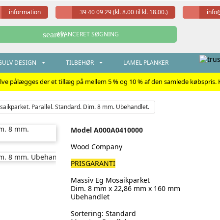
information
39 40 09 29
(kl. 8.00 til kl. 18.00.)
info
search
AVANCERET SØGNING
ULV DESIGN
TILBEHØR
LAMEL PLANKER
ulve pålægges der et tillæg på mellem 5 % og 10 % af den samlede købspris. K
aikparket. Parallel. Standard. Dim. 8 mm. Ubehandlet.
Massiv Eg Mosaikparket. Parallel. Standard
Model
A000A0410000
Wood Company
PRISGARANTI
Massiv Eg Mosaikparket
Dim. 8 mm x 22,86 mm x 160 mm
Ubehandlet
Sortering: Standard