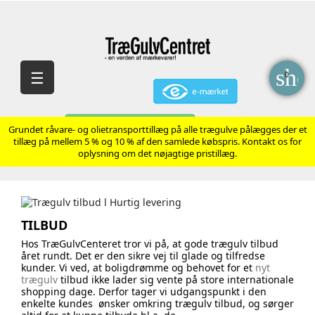
sho
Skift
☰
0
navigation
AVANCERET SØGNING
Grundet råvare- og olietransporttillæg på alle trægulve pålægges der et
tillæg på mellem 5 % og 10 % af den samlede købspris. Kontakt os for
oplysning om det nøjagtige pristillæg.
TILBUD
Hos TræGulvCenteret tror vi på, at gode trægulv tilbud
året rundt. Det er den sikre vej til glade og tilfredse
kunder. Vi ved, at boligdrømme og behovet for et
nyt
trægulv
tilbud ikke lader sig vente på store internationale
shopping dage. Derfor tager vi udgangspunkt i den
enkelte kundes ønsker omkring trægulv tilbud, og sørger