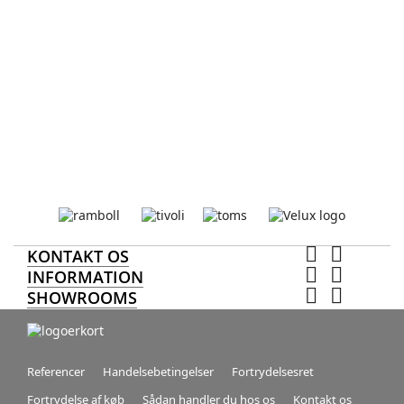


KONTAKT OS


INFORMATION


SHOWROOMS
Referencer
Handelsebetingelser
Fortrydelsesret
Fortrydelse af køb
Sådan handler du hos os
Kontakt os