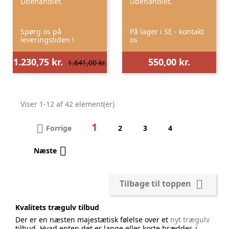
Ubehandlet.
Ubehandlet.
Spørg os på
På lager i SE - kontakt
leveringstiden !
os
1.230,75 kr.
550,00 kr.
1.641,00 kr.
Viser 1-12 af 42 element(er)
1

Forrige
2
3
4

Næste

Tilbage til toppen
Kvalitets trægulv tilbud
Der er en næsten majestætisk følelse over et
nyt trægulv
tilbud. Hvad enten det er lange eller korte brædder, i