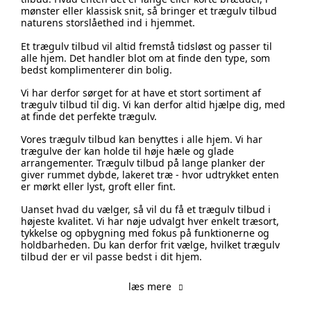
mønster eller klassisk snit, så bringer et trægulv tilbud
naturens storslåethed ind i hjemmet.
Et trægulv tilbud vil altid fremstå tidsløst og passer til
alle hjem. Det handler blot om at finde den type, som
bedst komplimenterer din bolig.
Vi har derfor sørget for at have et stort sortiment af
trægulv tilbud til dig. Vi kan derfor altid hjælpe dig, med
at finde det perfekte trægulv.
Vores trægulv tilbud kan benyttes i alle hjem. Vi har
trægulve der kan holde til høje hæle og glade
arrangementer. Trægulv tilbud på lange planker der
giver rummet dybde, lakeret træ - hvor udtrykket enten
er mørkt eller lyst, groft eller fint.
Uanset hvad du vælger, så vil du få et trægulv tilbud i
højeste kvalitet. Vi har nøje udvalgt hver enkelt træsort,
tykkelse og opbygning med fokus på funktionerne og
holdbarheden. Du kan derfor frit vælge, hvilket trægulv
tilbud der er vil passe bedst i dit hjem.
læs mere