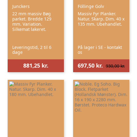
Junckers
Föllinge Golv
22 mm massiv Bøg
Massiv Fyr Planker.
parket. Bredde 129
Natur. Skarp. Dim. 40 x
mm. Variation.
135 mm. Ubehandlet.
Silkemat lakeret.
Leveringstid, 2 til 6
På lager i SE - kontakt
dage
os
881,25 kr.
697,50 kr.
930,00 kr.