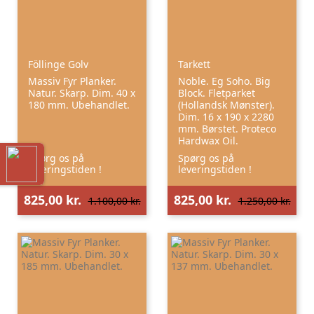
Föllinge Golv
Tarkett
Massiv Fyr Planker.
Noble. Eg Soho. Big
Natur. Skarp. Dim. 40 x
Block. Fletparket
180 mm. Ubehandlet.
(Hollandsk Mønster).
Dim. 16 x 190 x 2280
mm. Børstet. Proteco
Hardwax Oil.
Spørg os på
Spørg os på
leveringstiden !
leveringstiden !
825,00 kr.
825,00 kr.
1.100,00 kr.
1.250,00 kr.