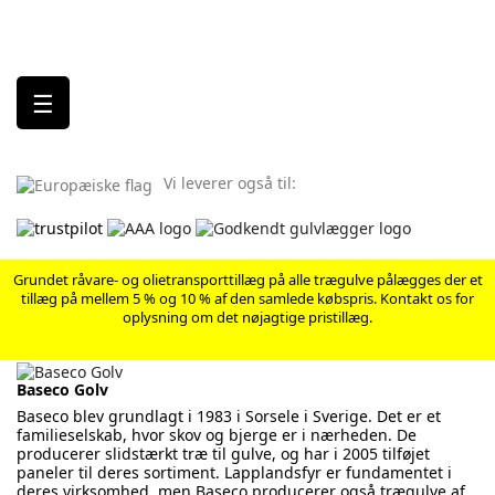
Skift
☰
navigation
Vi leverer også til:
Grundet råvare- og olietransporttillæg på alle trægulve pålægges der et
tillæg på mellem 5 % og 10 % af den samlede købspris. Kontakt os for
oplysning om det nøjagtige pristillæg.
Baseco Golv
Baseco blev grundlagt i 1983 i Sorsele i Sverige. Det er et
familieselskab, hvor skov og bjerge er i nærheden. De
producerer slidstærkt træ til gulve, og har i 2005 tilføjet
paneler til deres sortiment. Lapplandsfyr er fundamentet i
deres virksomhed, men Baseco producerer også trægulve af