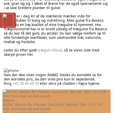
ask, gran og eg. I løbet af årene har de også specialiseret sig
i at lave bredere planker til gulve.
Baseco er i dag én af de stærkeste mærker inde for
træprodukter til bolig og indretning. Med gulve fra Baseco
sikrer du en høj kvalitet af dine trægulve til hjemmet. Hos
Trægulvcentret har vi er bredt udvalg af trægulve fra Baseco,
så du kan få det gulv, du ønsker. Du kan vælge mellem op til
otte forskellige overflader, som ubehandlet træ, naturolie,
matlak og hvidolie.
Leder du efter godt
trægulv tilbud
, så se vores side med
skarpe priser her.
Hvis der ikke vises nogen RABAT, bedes du kontakte os for
den korrekte pris, da den viste pris kun er vejledende.
Ring
+45 39 40 09 29
eller skriv på chatten i højre hjørne.
Baseco
ANTIK. Massiv Fyr Planker. Standard. Børstet. Dim. 25 x 135
mm. Hvid Mat lak behandlet.