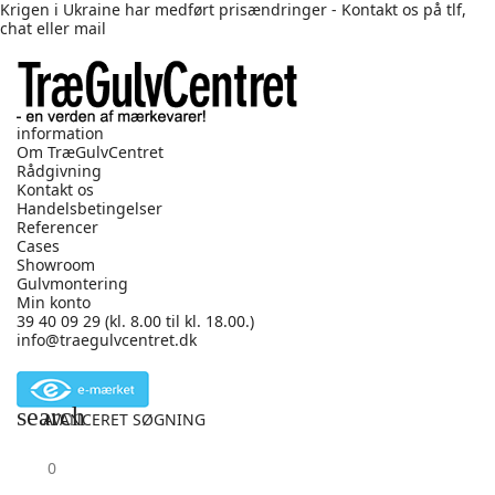
Krigen i Ukraine har medført prisændringer - Kontakt os på tlf,
chat eller mail
information
Om TræGulvCentret
Rådgivning
Kontakt os
Handelsbetingelser
Referencer
Cases
Showroom
Gulvmontering
Min konto
39 40 09 29
(kl. 8.00 til kl. 18.00.)
info@traegulvcentret.dk
search
AVANCERET SØGNING
shopping_cart
0